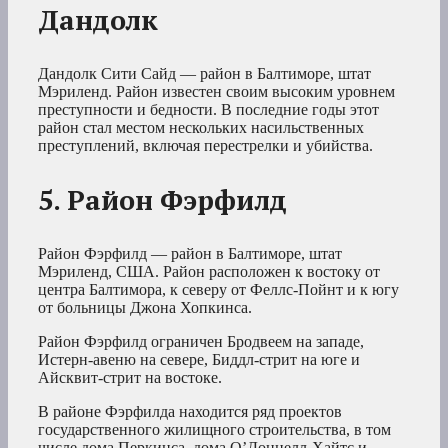
Дандолк
Дандолк Сити Сайд — район в Балтиморе, штат
Мэриленд. Район известен своим высоким уровнем
преступности и бедности. В последние годы этот
район стал местом нескольких насильственных
преступлений, включая перестрелки и убийства.
5. Район Фэрфилд
Район Фэрфилд — район в Балтиморе, штат
Мэриленд, США. Район расположен к востоку от
центра Балтимора, к северу от Феллс-Пойнт и к югу
от больницы Джона Хопкинса.
Район Фэрфилд ограничен Бродвеем на западе,
Истерн-авеню на севере, Биддл-стрит на юге и
Айсквит-стрит на востоке.
В районе Фэрфилда находится ряд проектов
государственного жилищного строительства, в том
числе дома Перкинса, дома О’Доннелл-Хайтс и