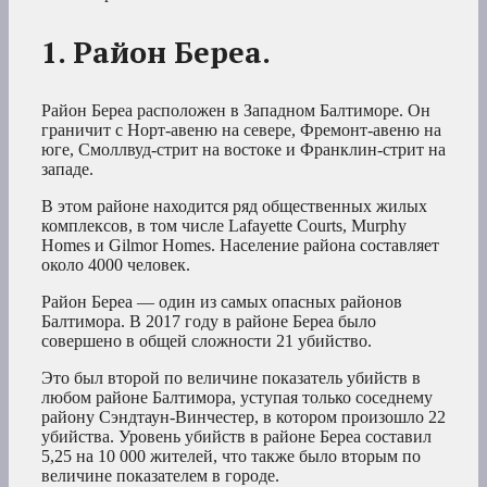
1. Район Береа.
Район Береа расположен в Западном Балтиморе. Он
граничит с Норт-авеню на севере, Фремонт-авеню на
юге, Смоллвуд-стрит на востоке и Франклин-стрит на
западе.
В этом районе находится ряд общественных жилых
комплексов, в том числе Lafayette Courts, Murphy
Homes и Gilmor Homes. Население района составляет
около 4000 человек.
Район Береа — один из самых опасных районов
Балтимора. В 2017 году в районе Береа было
совершено в общей сложности 21 убийство.
Это был второй по величине показатель убийств в
любом районе Балтимора, уступая только соседнему
району Сэндтаун-Винчестер, в котором произошло 22
убийства. Уровень убийств в районе Береа составил
5,25 на 10 000 жителей, что также было вторым по
величине показателем в городе.