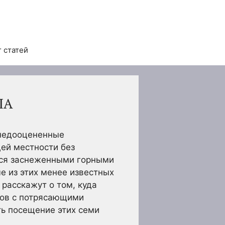
 статей
ША
и недооцененные
ей местности без
ься заснеженными горными
е из этих менее известных
расскажут о том, куда
ков с потрясающими
ть посещение этих семи