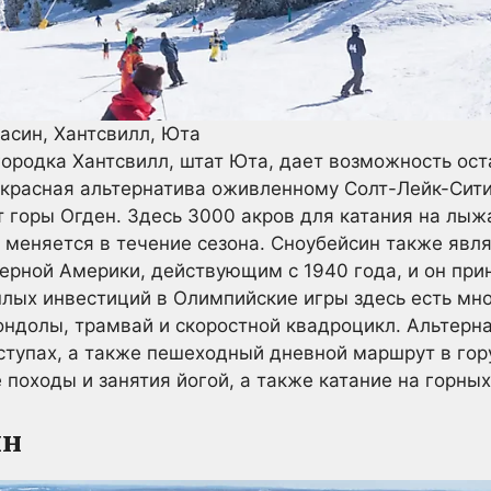
асин, Хантсвилл, Юта
ородка Хантсвилл, штат Юта, дает возможность ос
екрасная альтернатива оживленному Солт-Лейк-Сити,
т горы Огден. Здесь 3000 акров для катания на лыжа
х меняется в течение сезона. Сноубейсин также явл
ерной Америки, действующим с 1940 года, и он пр
шлых инвестиций в Олимпийские игры здесь есть мн
ондолы, трамвай и скоростной квадроцикл. Альтер
ступах, а также пешеходный дневной маршрут в гор
 походы и занятия йогой, а также катание на горны
ин