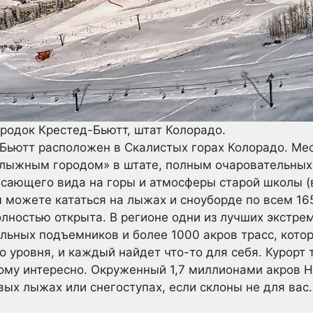
родок Крестед-Бьютт, штат Колорадо.
Бьютт расположен в Скалистых горах Колорадо. Ме
лыжным городом» в штате, полным очаровательных
ясающего вида на горы и атмосферы старой школы (
ы можете кататься на лыжах и сноуборде по всем 16
полностью открыта. В регионе одни из лучших экстре
сельных подъемников и более 1000 акров трасс, кото
о уровня, и каждый найдет что-то для себя. Курорт
ому интересно. Окруженный 1,7 миллионами акров Н
вых лыжах или снегоступах, если склоны не для вас.