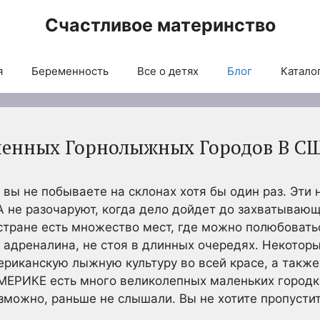
Счастливое материнство
я
Беременность
Все о детях
Блог
Каталог
ненных Горнолыжных Городов В С
и вы не побываете на склонах хотя бы один раз. Эт
 не разочаруют, когда дело дойдет до захватывающ
 стране есть множество мест, где можно полюбоват
 адреналина, не стоя в длинных очередях. Некоторы
иканскую лыжную культуру во всей красе, а также 
АМЕРИКЕ есть много великолепных маленьких город
озможно, раньше не слышали. Вы не хотите пропусти