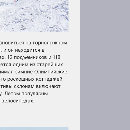
тановиться на горнолыжном
 и он находится в
х, 12 подъемников и 118
яется одним из старейших
инимал зимние Олимпийские
ого роскошных коттеджей
нативы склонам включают
у. Летом популярны
х велосипедах.