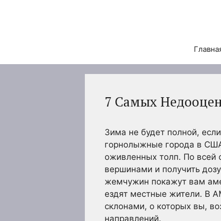
Перейти
к
содержимому
Главна
7 Самых Недооце
Зима не будет полной, есл
горнолыжные города в США
оживленных толп. По всей
вершинами и получить дозу
жемчужин покажут вам амер
ездят местные жители. В 
склонами, о которых вы, в
направлений.