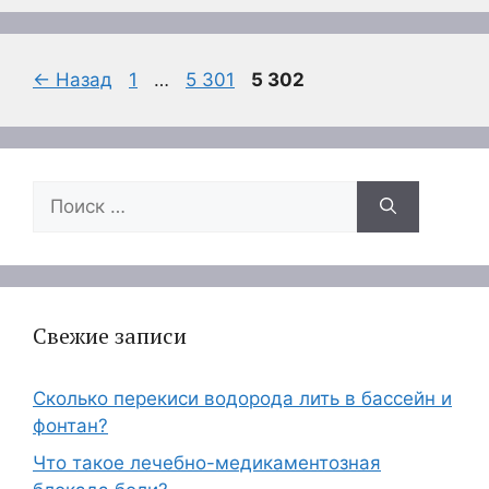
Страница
Страница
Страница
←
Назад
1
…
5 301
5 302
Поиск:
Свежие записи
Сколько перекиси водорода лить в бассейн и
фонтан?
Что такое лечебно-медикаментозная