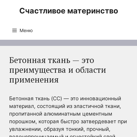
Перейти
Счастливое материнство
к
содержимому
Меню
Бетонная ткань — это
преимущества и области
применения
Бетонная ткань (CC) — это инновационный
материал, состоящий из эластичной ткани,
пропитанной алюминатным цементным
порошком, которая быстро затвердевает при
увлажнении, образуя тонкий, прочный,
водонепроницаемый и огнестойкий слой