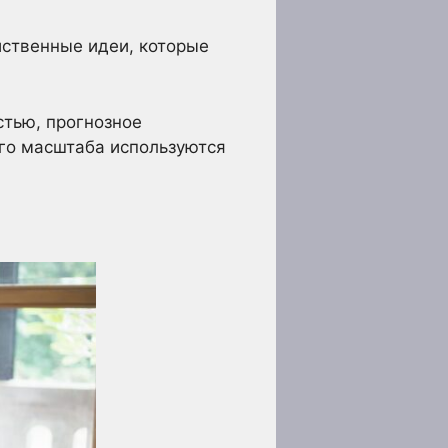
йственные идеи, которые
стью, прогнозное
его масштаба используются