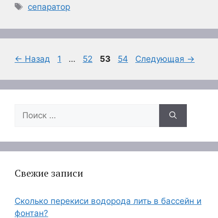
Метки
сепаратор
Страница
Страница
Страница
Страница
←
Назад
1
…
52
53
54
Следующая
→
Поиск:
Свежие записи
Сколько перекиси водорода лить в бассейн и
фонтан?