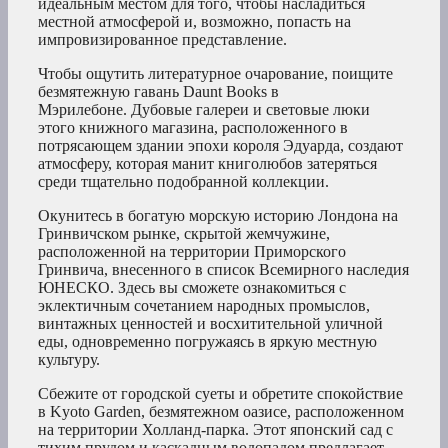
идеальным местом для того, чтобы насладиться
местной атмосферой и, возможно, попасть на
импровизированное представление.
Чтобы ощутить литературное очарование, поищите
безмятежную гавань Daunt Books в
Мэрилебоне. Дубовые галереи и световые люки
этого книжного магазина, расположенного в
потрясающем здании эпохи короля Эдуарда, создают
атмосферу, которая манит книголюбов затеряться
среди тщательно подобранной коллекции.
Окунитесь в богатую морскую историю Лондона на
Гринвичском рынке, скрытой жемчужине,
расположенной на территории Приморского
Гринвича, внесенного в список Всемирного наследия
ЮНЕСКО. Здесь вы сможете ознакомиться с
эклектичным сочетанием народных промыслов,
винтажных ценностей и восхитительной уличной
еды, одновременно погружаясь в яркую местную
культуру.
Сбежите от городской суеты и обретите спокойствие
в Kyoto Garden, безмятежном оазисе, расположенном
на территории Холланд-парка. Этот японский сад с
тихим прудом и каскадным водопадом предлагает