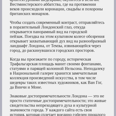
Вестминстерского аббатства, где на протяжении
веков происходили коронации, свадьбы и похороны
британских монархов.
Чтобы создать современный контраст, отправляйтесь
в поразительный Лондонский глаз, откуда
открывается панорамный вид на городской
пейзаж. Поездка на этом культовом колесе обозрения
открывает захватывающий дух вид на разнообразный
ландшафт Лондона, от Темзы, извивающейся через
город, до раскинувшихся городских просторов.
Когда вы проезжаете по городу, историческая
Трафальгарская площадь манит своими фонтанами,
статуями и парящей колонной Нельсона. Неподалеку
в Национальной галерее хранится замечательная
коллекция произведений искусства, в том числе
шедевры таких известных художников, как Ван Гог,
да Винчи и Моне.
Знаковые достопримечательности Лондона — это не
просто статичные достопримечательности; это живые
свидетельства непреходящего духа и культурной
значимости города. У каждого сайта есть своя
история, которая сплетает воедино гобелен прошлого