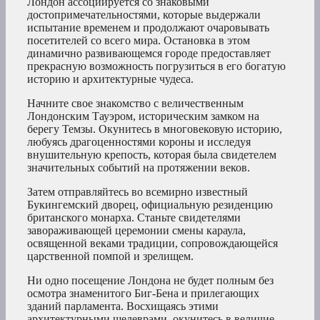
Лондон ассоциируется со знаковыми
достопримечательностями, которые выдержали
испытание временем и продолжают очаровывать
посетителей со всего мира. Остановка в этом
динамично развивающемся городе предоставляет
прекрасную возможность погрузиться в его богатую
историю и архитектурные чудеса.
Начните свое знакомство с величественным
Лондонским Тауэром, историческим замком на
берегу Темзы. Окунитесь в многовековую историю,
любуясь драгоценностями короны и исследуя
внушительную крепость, которая была свидетелем
значительных событий на протяжении веков.
Затем отправляйтесь во всемирно известный
Букингемский дворец, официальную резиденцию
британского монарха. Станьте свидетелями
завораживающей церемонии смены караула,
освященной веками традиции, сопровождающейся
царственной помпой и зрелищем.
Ни одно посещение Лондона не будет полным без
осмотра знаменитого Биг-Бена и прилегающих
зданий парламента. Восхищаясь этими
архитектурными шедеврами, окунитесь в величие