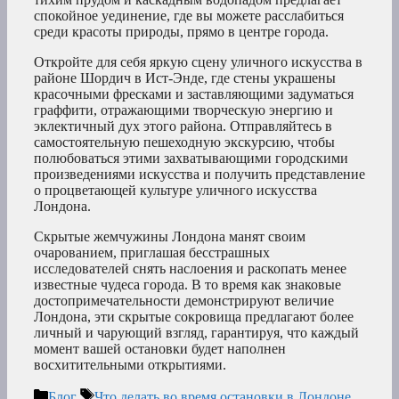
спокойное уединение, где вы можете расслабиться
среди красоты природы, прямо в центре города.
Откройте для себя яркую сцену уличного искусства в
районе Шордич в Ист-Энде, где стены украшены
красочными фресками и заставляющими задуматься
граффити, отражающими творческую энергию и
эклектичный дух этого района. Отправляйтесь в
самостоятельную пешеходную экскурсию, чтобы
полюбоваться этими захватывающими городскими
произведениями искусства и получить представление
о процветающей культуре уличного искусства
Лондона.
Скрытые жемчужины Лондона манят своим
очарованием, приглашая бесстрашных
исследователей снять наслоения и раскопать менее
известные чудеса города. В то время как знаковые
достопримечательности демонстрируют величие
Лондона, эти скрытые сокровища предлагают более
личный и чарующий взгляд, гарантируя, что каждый
момент вашей остановки будет наполнен
восхитительными открытиями.
Рубрики
Метки
Блог
Что делать во время остановки в Лондоне