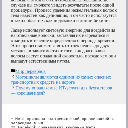
случаев вы сможете увидеть результаты после одной
процедуры. Процесс удаления нежелательных волос с
тела известен как депиляция, и он часто используется
в таких областях, как подмышки и линии бикини.
Лазер использует световую энергию для воздействия
на отдельные волоски, заставляя их нагреваться и
отмирать в течение определенного периода времени.
Этот процесс может занять от трех недель до двух
месяцев, в зависимости от того, как долго ваши
волосы растут с заданной скоростью, прежде чем они
выпадут естественным путем.
Рубрики
Мир переводов
Мотоциклы являются одними из самых опасных
транспортных средств на дороге
Почему управляемые ИТ-услуги для бухгалтеров
— хорошая идея?
* Meta признана экстремистской организацией и 
запрещена в РФ
** Facebook принадлежит компании Meta, 