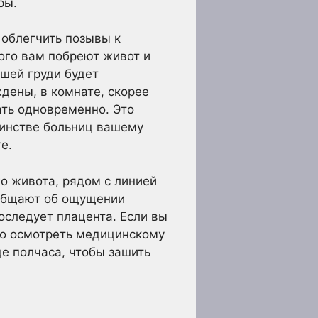
ры.
 облегчить позывы к
того вам побреют живот и
ашей груди будет
ждены, в комнате, скорее
ать одновременно. Это
шинстве больниц вашему
е.
го живота, рядом с линией
ообщают об ощущении
последует плацента. Если вы
жно осмотреть медицинскому
е полчаса, чтобы зашить