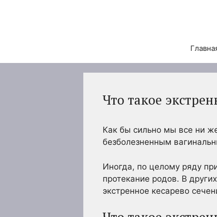
Перейти
к
содержимому
Главна
Что такое экстрен
Как бы сильно мы все ни ж
безболезненным вагинальны
Иногда, по целому ряду пр
протекание родов. В други
экстренное кесарево сечени