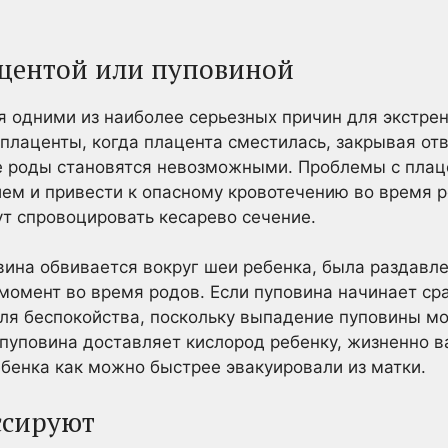
ацентой или пуповиной
 одними из наиболее серьезных причин для экстре
плаценты, когда плацента сместилась, закрывая от
 роды становятся невозможными. Проблемы с плаце
м и привести к опасному кровотечению во время р
т спровоцировать кесарево сечение.
овина обвивается вокруг шеи ребенка, была раздавл
о момент во время родов. Если пуповина начинает ср
для беспокойства, поскольку выпадение пуповины мо
пуповина доставляет кислород ребенку, жизненно ва
ебенка как можно быстрее эвакуировали из матки.
ссируют