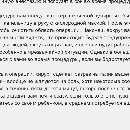
ычную анестезию и погрузят в сон во время процеду
цедуре вам введут катетер в мочевой пузырь, чтобы
т капельницу в руку с кислородной маской. После э
тобы очистить область операции. Наконец, вокруг в
 не могли видеть, что происходит. Будьте предупре
анда людей, окружающих вас, и все они будут работ
особенно в чрезвычайной ситуации. Однако в боль
ься с вами во время процедуры, если вы бодрствует
ь к операции, хирург сделает разрез на талии ваше
ин вообще не жалуются на боль, хотя некоторые с
я в течение пяти-десяти минут, вскоре после чего 
ка отдадут вам почти сразу, если только его не ну
етесь со своим ребенком, в среднем потребуется ещ