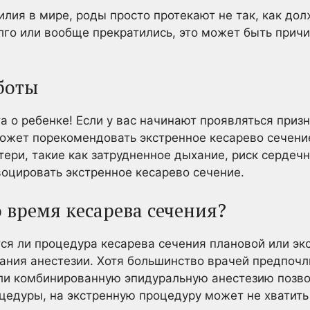
илия в мире, роды просто протекают не так, как дол
о или вообще прекратились, это может быть причи
боты
та о ребенке! Если у вас начинают проявляться приз
ожет порекомендовать экстренное кесарево сечение
ери, такие как затрудненное дыхание, риск сердечн
воцировать экстренное кесарево сечение.
 время кесарева сечения?
тся ли процедура кесарева сечения плановой или эк
ания анестезии. Хотя большинство врачей предпочл
ли комбинированную эпидуральную анестезию позво
цедуры, на экстренную процедуру может не хватить