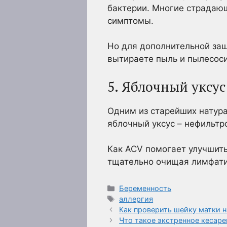
бактерии. Многие страдающ
симптомы.
Но для дополнительной защ
вытираете пыль и пылесоси
5. Яблочный уксус
Одним из старейших натура
яблочный уксус – нефильт
Как ACV помогает улучшит
тщательно очищая лимфатич
Рубрики
Беременность
Метки
аллергия
Как проверить шейку матки 
Что такое экстренное кесаре