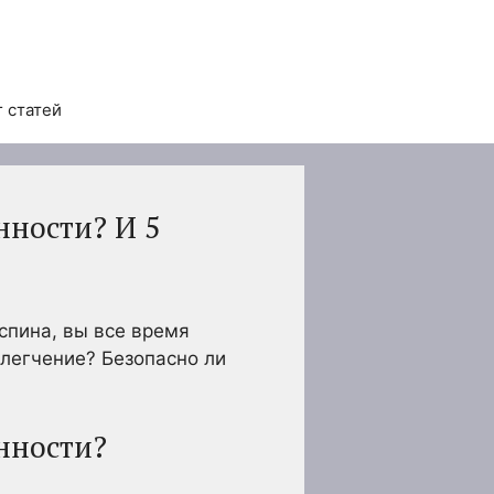
 статей
нности? И 5
спина, вы все время
блегчение? Безопасно ли
нности?