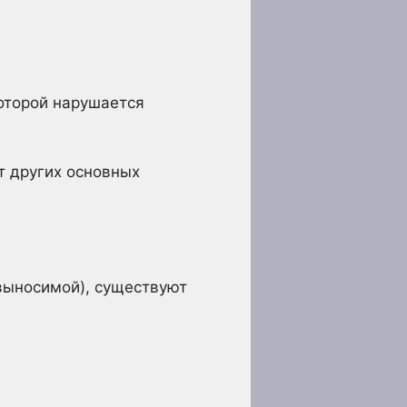
которой нарушается
т других основных
евыносимой), существуют