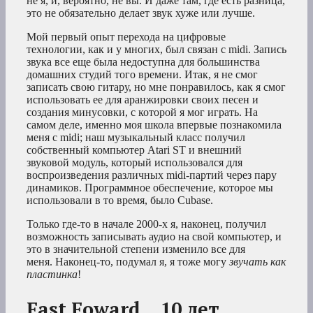
не я, и, вероятно, не вы. И даже там, где есть разница,
это не обязательно делает звук хуже или лучше.
Мой первый опыт перехода на цифровые
технологии, как и у многих, был связан с midi. Запись
звука все еще была недоступна для большинства
домашних студий того времени. Итак, я не смог
записать свою гитару, но мне понравилось, как я смог
использовать ее для аранжировки своих песен и
создания минусовки, с которой я мог играть. На
самом деле, именно моя школа впервые познакомила
меня с midi; наш музыкальный класс получил
собственный компьютер Atari ST и внешний
звуковой модуль, который использовался для
воспроизведения различных midi-партий через пару
динамиков. Программное обеспечение, которое мы
использовали в то время, было Cubase.
Только где-то в начале 2000-х я, наконец, получил
возможность записывать аудио на свой компьютер, и
это в значительной степени изменило все для
меня. Наконец-то, подумал я, я тоже могу
звучать как
пластинка
!
Fast Foward .. 10 лет