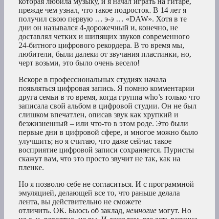
которая любила музыку, и я начал играть на гитаре,
прежде чем узнал, что такое подросток. В 14 лет я
получил свою первую … э-
э
… «DAW». Хотя в те
дни он назывался 4-дорожечный и, конечно, не
доставлял четких и шипящих звуков современного
24-битного цифрового рекордера. В то время мы,
любители, были далеки от звучания пластинки, но,
черт возьми, это было очень весело!
Вскоре в профессиональных студиях начала
появляться цифровая запись. Я помню комментарии
друга семьи в то время, когда группа who’s только что
записала свой альбом в цифровой студии. Он не был
слишком впечатлен, описав звук как хрупкий и
безжизненный – или что-то в этом роде. Это были
первые дни в цифровой сфере, и многое можно было
улучшить; но я считаю, что даже сейчас такое
восприятие цифровой записи сохраняется. Пуристы
скажут вам, что это просто звучит не так, как на
пленке.
Но я позволю себе не согласиться. И с программной
эмуляцией, делающей все то, что раньше делала
лента, вы действительно не сможете
отличить. ОК. Бьюсь об заклад,
немногие
могут. Но