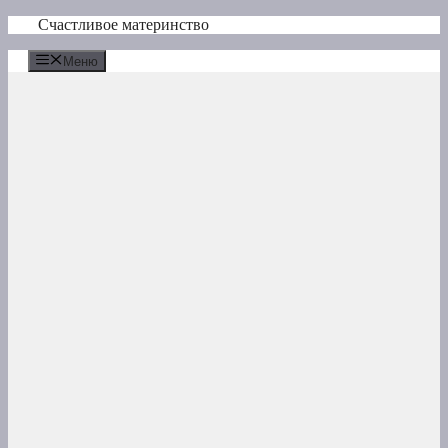
Перейти
Счастливое материнство
к
содержимому
Меню