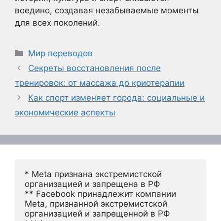
воедино, создавая незабываемые моменты
для всех поколений.
Рубрики
Мир переводов
Секреты восстановления после
тренировок: от массажа до криотерапии
Как спорт изменяет города: социальные и
экономические аспекты
* Meta признана экстремистской 
организацией и запрещена в РФ
** Facebook принадлежит компании 
Meta, признанной экстремистской 
организацией и запрещенной в РФ