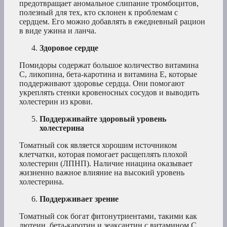
предотвращает аномальное слипание тромбоцитов,
полезный для тех, кто склонен к проблемам с
сердцем. Его можно добавлять в ежедневный рацион
в виде ужина и ланча.
Здоровое сердце
Помидоры содержат большое количество витамина
С, ликопина, бета-каротина и витамина Е, которые
поддерживают здоровье сердца. Они помогают
укреплять стенки кровеносных сосудов и выводить
холестерин из крови.
Поддерживайте здоровый уровень
холестерина
Томатный сок является хорошим источником
клетчатки, которая помогает расщеплять плохой
холестерин (ЛПНП). Наличие ниацина оказывает
жизненно важное влияние на высокий уровень
холестерина.
Поддерживает зрение
Томатный сок богат фитонутриентами, такими как
лютеин, бета-каротин и зеаксантин с витамином С,