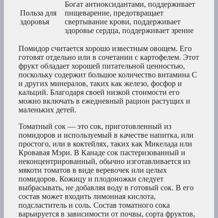
Богат антиоксидантами, поддерживает
Польза для
пищеварение, предотвращает
здоровья
свертывание крови, поддерживает
здоровье сердца, поддерживает зрение
Помидор считается хорошо известным овощем. Его
готовят отдельно или в сочетании с картофелем. Этот
фрукт обладает хорошей питательной ценностью,
поскольку содержит большое количество витамина С
и других минералов, таких как железо, фосфор и
кальций. Благодаря своей низкой стоимости его
можно включать в ежедневный рацион растущих и
маленьких детей.
Томатный сок — это сок, приготовленный из
помидоров и используемый в качестве напитка, или
простого, или в коктейлях, таких как Микелада или
Кровавая Мэри. В Канаде сок пастеризованный и
неконцентрированный, обычно изготавливается из
мякоти томатов в виде веревочек или целых
помидоров. Кожицу и плодоножки следует
выбрасывать, не добавляя воду в готовый сок. В его
состав может входить лимонная кислота,
подсластитель и соль. Состав томатного сока
варьируется в зависимости от почвы, сорта фруктов,