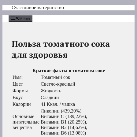
Перейти
Счастливое материнство
к
содержимому
Меню
Польза томатного сока
для здоровья
Краткие факты о томатном соке
Имя:
Томатный сок
Цвет
Светло-красный
Формы
Жидкость
Вкус
Сладкий
Калории
41 Ккал. / чашка
Ликопин (439,20%),
Основные
Витамин С (189,22%),
питательные
Витамин В1 (20,25%),
вещества
Витамин В2 (14,62%),
Витамин В6 (13,08%)