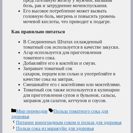
предстательную железу у мужчин, вызывая
боль, рак и затруднение мочеиспускания.
Его высокое потребление может вызвать
головную боль, мигрень и повысить уровень
мочевой кислоты, что приводит к подагре.
Как правильно питаться
В Соединенных Штатах охлажденный
томатный сок используется в качестве закуски.
Агар используется для приготовления
томатного сока.
Добавляйте его в коктейли и смузи.
Заправьте томатный сок
сахаром, перцем или солью и употребляйте в
качестве сока на завтрак.
Смешивайте его с коктейлями или моктейлями.
Томатный сок также используется в кулинарии
для приготовления супов и бульонов, сальсы,
заправок для салатов, кетчупов и соусов.
Рубрики
Метки
Мир переводов
Польза томатного сока для
здоровья
Питание виноградным соком и польза для здоровья
Польза сока из маракуйи для здоровья