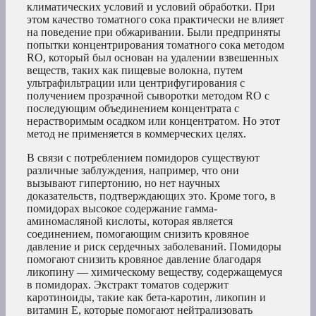
климатических условий и условий обработки. При
этом качество томатного сока практически не влияет
на поведение при обжаривании. Были предприняты
попытки концентрирования томатного сока методом
RO, который был основан на удалении взвешенных
веществ, таких как пищевые волокна, путем
ультрафильтрации или центрифугирования с
получением прозрачной сыворотки методом RO с
последующим объединением концентрата с
нерастворимым осадком или концентратом. Но этот
метод не применяется в коммерческих целях.
В связи с потреблением помидоров существуют
различные заблуждения, например, что они
вызывают гипертонию, но нет научных
доказательств, подтверждающих это. Кроме того, в
помидорах высокое содержание гамма-
аминомасляной кислоты, которая является
соединением, помогающим снизить кровяное
давление и риск сердечных заболеваний. Помидоры
помогают снизить кровяное давление благодаря
ликопину — химическому веществу, содержащемуся
в помидорах. Экстракт томатов содержит
каротиноиды, такие как бета-каротин, ликопин и
витамин Е, которые помогают нейтрализовать