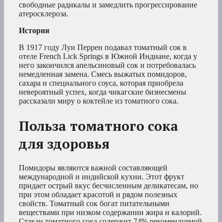
свободные радикалы и замедлить прогрессирование
атеросклероза.
История
В 1917 году Луи Перрен подавал томатный сок в
отеле French Lick Springs в Южной Индиане, когда у
него закончился апельсиновый сок и потребовалась
немедленная замена. Смесь выжатых помидоров,
сахара и специального соуса, которая приобрела
невероятный успех, когда чикагские бизнесмены
рассказали миру о коктейле из томатного сока.
Польза томатного сока
для здоровья
Помидоры являются важной составляющей
международной и индийской кухни. Этот фрукт
придает острый вкус бесчисленным деликатесам, но
при этом обладает красотой и рядом полезных
свойств. Томатный сок богат питательными
веществами при низком содержании жира и калорий.
Стакан томатного сока содержит 74% рекомендуемой