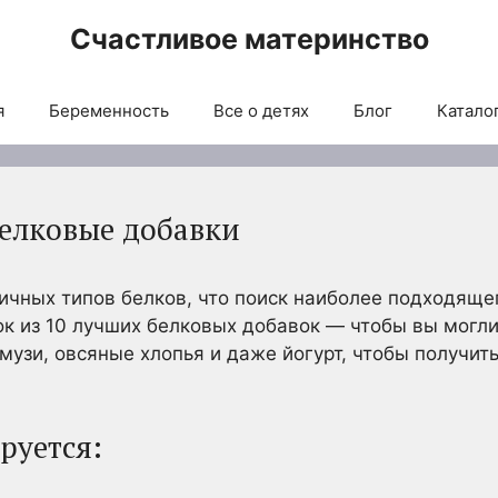
Счастливое материнство
я
Беременность
Все о детях
Блог
Каталог
елковые добавки
ичных типов белков, что поиск наиболее подходяще
ок из 10 лучших белковых добавок — чтобы вы мог
смузи, овсяные хлопья и даже йогурт, чтобы получит
ируется: