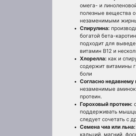
омега- и линоленово
полезные вещества о
незаменимыми жирн
Спирулина:
производи
богатой бета-каротин
подходит для выведе
витамин В12 и нескол
Хлорелла:
как и спир
содержит витамины г
боли
Согласно недавнему 
незаменимые аминоки
протеин.
Гороховый протеин:
о
поддерживать мышцы,
следует сочетать с 
Семена чиа или льна:
кальций, магний, фо