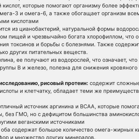
й кислот, которые помогают организму более эффек
мега-3 и омега-6, а также обогащает организм все
ыми кислотами
тся из цианобактерий, натуральной формы водорос
ом пищей и чрезвычайно богата хлорофиллом, что оз
ния токсинов и борьбы с болезнями. Также содержи
ько других питательных веществ.
улина, ее получают из водорослей, что означает, что
руппы В и железо, полезна для снижения кровяного
исследованию, рисовый протеин:
содержит сложные 
слоты и клетчатку, обладает теми же преимуществ
тличный источник аргинина и ВСАА, которые помог
 без ГМО, но с дефицитом большинства аминокислот,
другими веганскими источниками
оба содержат большое количество омега-жирных ки
сфор и множество других минералов.