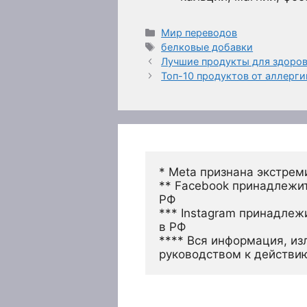
Рубрики
Мир переводов
Метки
белковые добавки
Лучшие продукты для здоров
Топ-10 продуктов от аллерги
* Meta признана экстрем
** Facebook принадлежит
РФ
*** Instagram принадлеж
в РФ 
**** Вся информация, из
руководством к действи