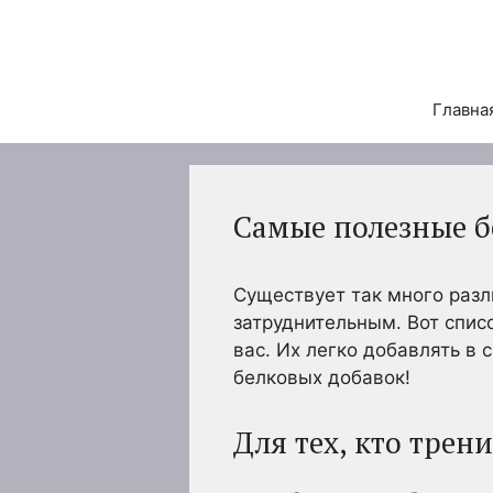
Перейти
к
содержимому
Главна
Самые полезные б
Существует так много разл
затруднительным. Вот спис
вас. Их легко добавлять в 
белковых добавок!
Для тех, кто трен