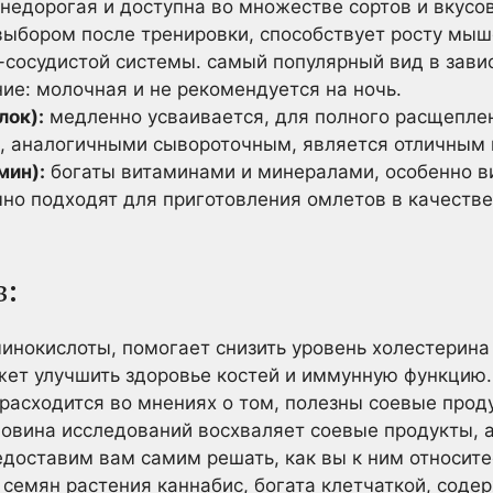
недорогая и доступна во множестве сортов и вкусов
выбором после тренировки, способствует росту мыш
сосудистой системы. самый популярный вид в завис
ие: молочная и не рекомендуется на ночь.
лок):
медленно усваивается, для полного расщеплен
, аналогичными сывороточным, является отличным 
мин):
богаты витаминами и минералами, особенно ви
чно подходят для приготовления омлетов в качеств
в:
инокислоты, помогает снизить уровень холестерина
ет улучшить здоровье костей и иммунную функцию. 
расходится во мнениях о том, полезны соевые прод
ловина исследований восхваляет соевые продукты, а
доставим вам самим решать, как вы к ним относите
 семян растения каннабис, богата клетчаткой, соде