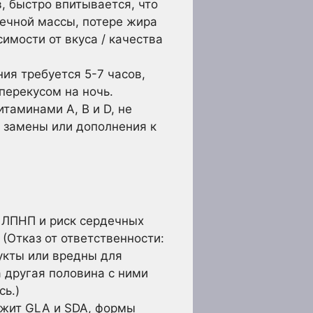
, быстро впитывается, что
ечной массы, потере жира
имости от вкуса / качества
ия требуется 5-7 часов,
перекусом на ночь.
таминами А, В и D, не
е замены или дополнения к
 ЛПНП и риск сердечных
(Отказ от ответственности:
укты или вредны для
 другая половина с ними
сь.)
ржит GLA и SDA, формы