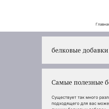
Перейти
к
содержимому
Главна
белковые добавки
Самые полезные б
Существует так много разл
подходящего для вас может