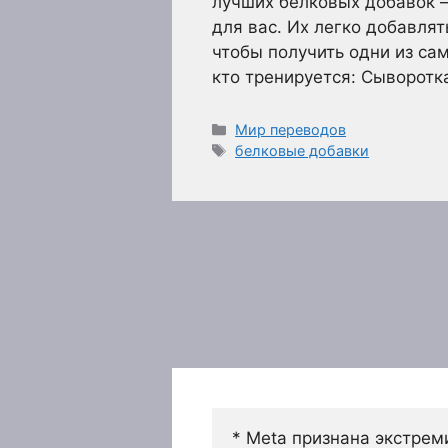
лучших белковых добавок 
для вас. Их легко добавлят
чтобы получить одни из са
кто тренируется: Сыворотк
Рубрики
Мир переводов
Метки
белковые добавки
* Meta признана экстрем