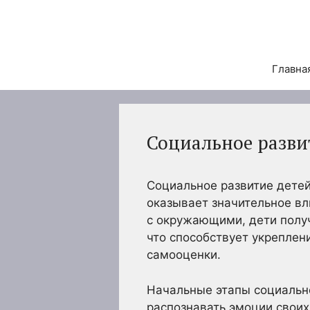
Перейти
к
содержимому
Главна
Социальное разви
Социальное развитие детей
оказывает значительное вл
с окружающими, дети полу
что способствует укреплен
самооценки.
Начальные этапы социально
распознавать эмоции своих