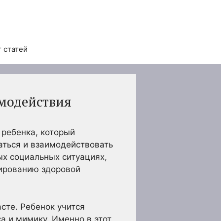
 статей
имодействия
 ребенка, который
аться и взаимодействовать
х социальных ситуациях,
мированию здоровой
сте. Ребенок учится
а и мимику. Именно в этот