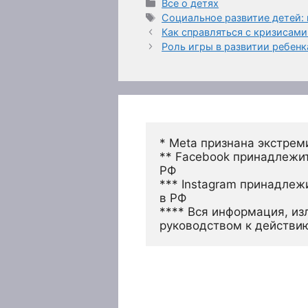
Рубрики
Все о детях
Метки
Социальное развитие детей:
Как справляться с кризисами
Роль игры в развитии ребенк
* Meta признана экстрем
** Facebook принадлежит
РФ
*** Instagram принадлеж
в РФ 
**** Вся информация, из
руководством к действи