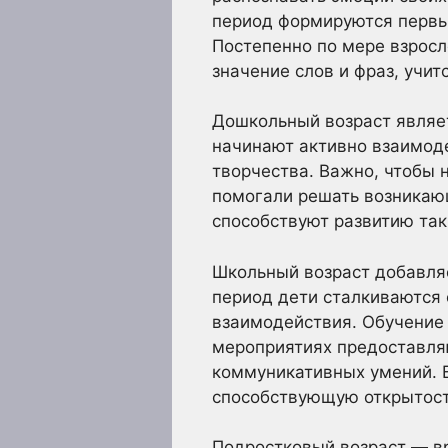
период формируются первы
Постепенно по мере взрос
значение слов и фраз, учи
Дошкольный возраст являе
начинают активно взаимоде
творчества. Важно, чтобы 
помогали решать возникаю
способствуют развитию так
Школьный возраст добавляе
период дети сталкиваются
взаимодействия. Обучение 
мероприятиях предоставля
коммуникативных умений. 
способствующую открытост
Подростковый возраст — вр