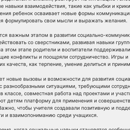
е навыки взаимодействия, такие как улыбки и крик
ления ребенок осваивает новые формы коммуникации
тся формулировать свои мысли и выражать желания.
тся важным этапом в развитии социально-коммуник
йствовать со сверстниками, развивая навыки групп
на этом этапе родители и воспитатели поддерживали
щие конфликты и поощряли сотрудничество. Игры и
их качеств, как терпение, умение делиться и приним
т новые вызовы и возможности для развития социа
 с разнообразными ситуациями, требующими сотрудн
в классе, совместная работа над проектами и учас
ют детям платформу для применения и совершенств
Важно, чтобы учителя создавали позитивную и под
и и взаимопониманию среди учащихся.
емя, когда социальные навыки становятся особенн