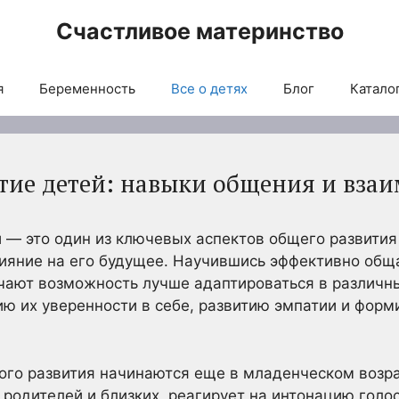
Счастливое материнство
я
Беременность
Все о детях
Блог
Каталог
тие детей: навыки общения и вза
 — это один из ключевых аспектов общего развития
ияние на его будущее. Научившись эффективно общ
чают возможность лучше адаптироваться в различны
ию их уверенности в себе, развитию эмпатии и фор
го развития начинаются еще в младенческом возра
 родителей и близких, реагирует на интонацию голос