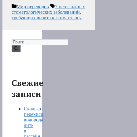
Рубрики
Метки
Мир переводов
7 неотложных
стоматологических заболеваний
,
требующих визита к стоматологу
Поиск:
Свежие
записи
Сколько
перекиси
водорода
лить
в
бассейн