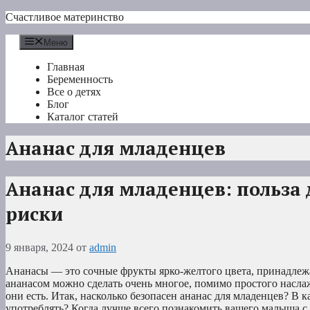
Перейти
Счастливое материнство
к
содержимому
Меню
Главная
Беременность
Все о детях
Блог
Каталог статей
Ананас для младенцев
Ананас для младенцев: польза 
риски
9 января, 2024
от
admin
Ананасы — это сочные фрукты ярко-желтого цвета, принадлеж
ананасом можно сделать очень многое, помимо простого насл
они есть. Итак, насколько безопасен ананас для младенцев? В к
употреблять? Когда лучше всего познакомить вашего малыша 