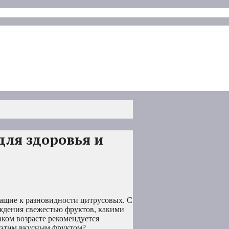
для здоровья и
ащие к разновидности цитрусовых. С
аждения свежестью фруктов, какими
аком возрасте рекомендуется
с этим вкусным фруктом?