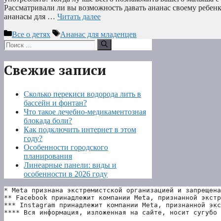
Рассматривали ли вы возможность давать ананас своему ребен
ананасы для …
Читать далее
Рубрики
Метки
Все о детях
Ананас для младенцев
Поиск:
Свежие записи
Сколько перекиси водорода лить в
бассейн и фонтан?
Что такое лечебно-медикаментозная
блокада боли?
Как подключить интернет в этом
году?
Особенности городского
планирования
Линеарные панели: виды и
особенности в 2026 году
* Meta признана экстремистской организацией и запрещена
** Facebook принадлежит компании Meta, признанной экстр
*** Instagram принадлежит компании Meta, признанной экс
**** Вся информация, изложенная на сайте, носит сугубо 