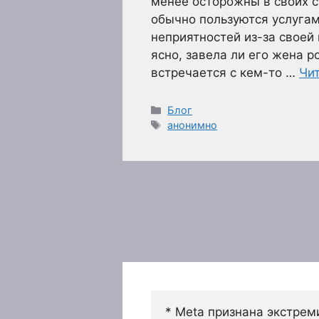
менее осторожны в своих 
обычно пользуются услугам
неприятностей из-за своей
ясно, завела ли его жена р
встречается с кем-то …
Чи
Рубрики
Блог
Метки
анонимно
* Meta признана экстрем