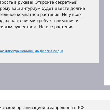
итрость в рукаве! Откройте секретный
орому ваш антуриум будет цвести долгие
ельное комнатное растение: Не у всех
ход за растениями требует внимания и
 живым существом. Не все растения
ак никогда раньше
,
на долгие годы!
истской организацией и запрещена в РФ