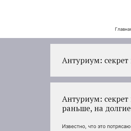
Перейти
к
содержимому
Главна
Антуриум: секрет
Антуриум: секрет 
раньше, на долгие
Известно, что это потряса