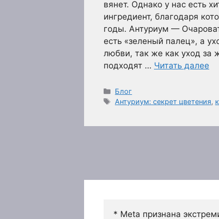
вянет. Однако у нас есть х
ингредиент, благодаря кот
годы. Антуриум — Очароват
есть «зеленый палец», а у
любви, так же как уход за
подходят …
Читать далее
Рубрики
Блог
Метки
Антуриум: секрет цветения
,
к
* Meta признана экстрем