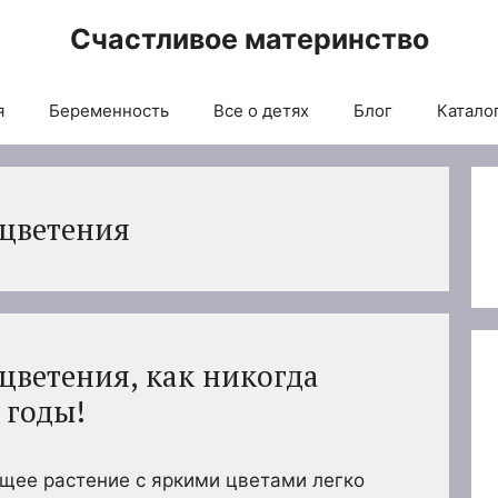
Счастливое материнство
я
Беременность
Все о детях
Блог
Каталог
 цветения
цветения, как никогда
 годы!
ющее растение с яркими цветами легко