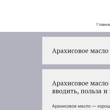
Перейти
к
содержимому
Главна
Арахисовое масло
Арахисовое масло
вводить, польза 
Арахисовое масло — хороши