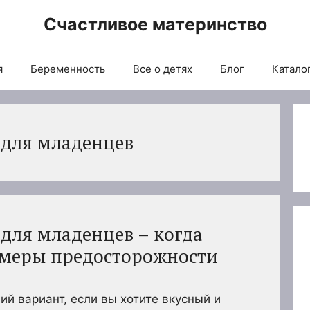
Счастливое материнство
я
Беременность
Все о детях
Блог
Каталог
 для младенцев
 для младенцев – когда
и меры предосторожности
й вариант, если вы хотите вкусный и