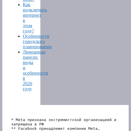
Как
подключить
интернет
в
этом
году?
Особенности
городского
планирования
Линеарные
панели:
виды
и
особенности
в
2026
году
* Meta признана экстремистской организацией и 
запрещена в РФ
** Facebook принадлежит компании Meta, 