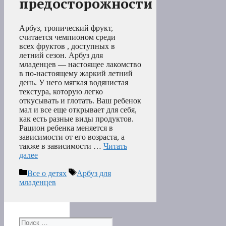
предосторожности
Арбуз, тропический фрукт,
считается чемпионом среди
всех фруктов , доступных в
летний сезон. Арбуз для
младенцев — настоящее лакомство
в по-настоящему жаркий летний
день. У него мягкая водянистая
текстура, которую легко
откусывать и глотать. Ваш ребенок
мал и все еще открывает для себя,
как есть разные виды продуктов.
Рацион ребенка меняется в
зависимости от его возраста, а
также в зависимости …
Читать
далее
Рубрики
Метки
Все о детях
Арбуз для
младенцев
Поиск: