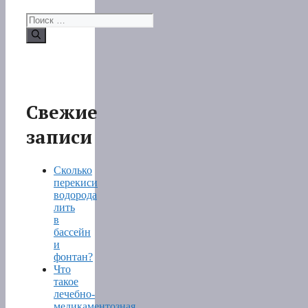
Поиск:
Свежие
записи
Сколько
перекиси
водорода
лить
в
бассейн
и
фонтан?
Что
такое
лечебно-
медикаментозная