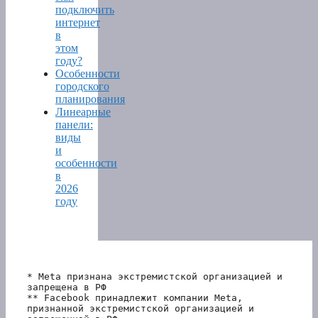
подключить
интернет
в
этом
году?
Особенности
городского
планирования
Линеарные
панели:
виды
и
особенности
в
2026
году
* Meta признана экстремистской организацией и 
запрещена в РФ
** Facebook принадлежит компании Meta, 
признанной экстремистской организацией и 