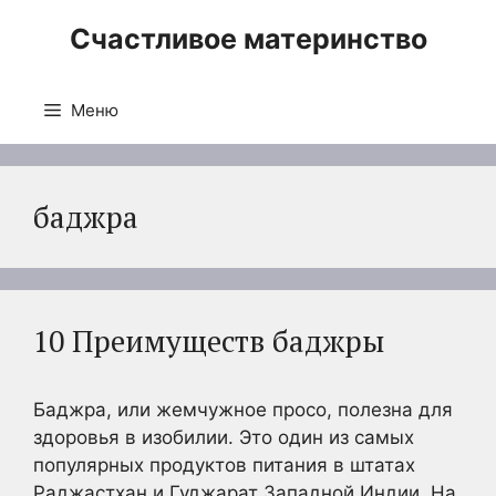
Перейти
Счастливое материнство
к
содержимому
Меню
баджра
10 Преимуществ баджры
Баджра, или жемчужное просо, полезна для
здоровья в изобилии. Это один из самых
популярных продуктов питания в штатах
Раджастхан и Гуджарат Западной Индии. На