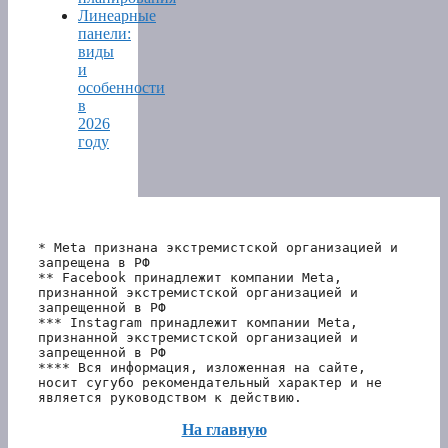
Линеарные
панели:
виды
и
особенности
в
2026
году
* Meta признана экстремистской организацией и 
запрещена в РФ
** Facebook принадлежит компании Meta, 
признанной экстремистской организацией и 
запрещенной в РФ
*** Instagram принадлежит компании Meta, 
признанной экстремистской организацией и 
запрещенной в РФ 
**** Вся информация, изложенная на сайте, 
носит сугубо рекомендательный характер и не 
является руководством к действию.
На главную