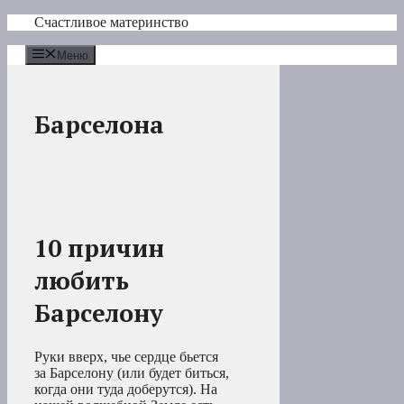
Перейти
Счастливое материнство
к
содержимому
Меню
Барселона
10 причин
любить
Барселону
Руки вверх, чье сердце бьется
за Барселону (или будет биться,
когда они туда доберутся). На