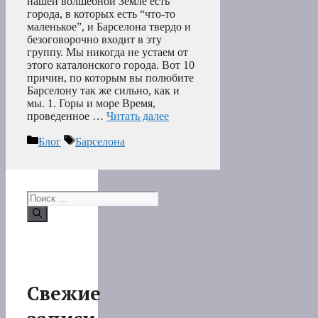
нашей волшебной Земле есть
города, в которых есть “что-то
маленькое”, и Барселона твердо и
безоговорочно входит в эту
группу. Мы никогда не устаем от
этого каталонского города. Вот 10
причин, по которым вы полюбите
Барселону так же сильно, как и
мы. 1. Горы и море Время,
проведенное …
Читать далее
Рубрики
Метки
Блог
Барселона
Поиск:
Свежие