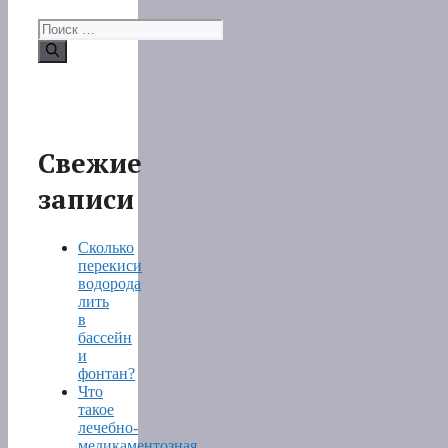
Поиск:
Свежие
записи
Сколько
перекиси
водорода
лить
в
бассейн
и
фонтан?
Что
такое
лечебно-
медикаментозная