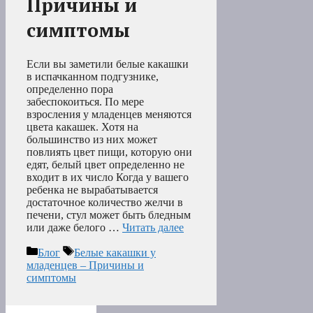
Причины и
симптомы
Если вы заметили белые какашки
в испачканном подгузнике,
определенно пора
забеспокоиться. По мере
взросления у младенцев меняются
цвета какашек. Хотя на
большинство из них может
повлиять цвет пищи, которую они
едят, белый цвет определенно не
входит в их число Когда у вашего
ребенка не вырабатывается
достаточное количество желчи в
печени, стул может быть бледным
или даже белого …
Читать далее
Рубрики
Метки
Блог
Белые какашки у
младенцев – Причины и
симптомы