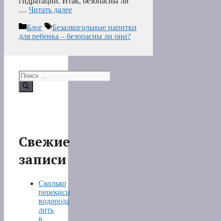
гидратации. Итак, безопасны ли
…
Читать далее
Рубрики
Метки
Блог
Безалкогольные напитки
для ребенка – безопасны ли они?
Поиск:
Свежие
записи
Сколько
перекиси
водорода
лить
в