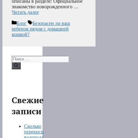
описаны в разделе: Официальное
знакомство новорожденного …
Читать далее
Рубрики
Метки
Блог
Безопасен ли ваш
ребенок рядом с домашней
кошкой?
Поиск:
Свежие
записи
Сколько
перекиси
водорода