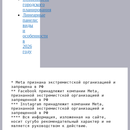
городского
планирования
Линеарные
панели:
виды
и
особенности
в
2026
году
* Meta признана экстремистской организацией и 
запрещена в РФ
** Facebook принадлежит компании Meta, 
признанной экстремистской организацией и 
запрещенной в РФ
*** Instagram принадлежит компании Meta, 
признанной экстремистской организацией и 
запрещенной в РФ 
**** Вся информация, изложенная на сайте, 
носит сугубо рекомендательный характер и не 
является руководством к действию.