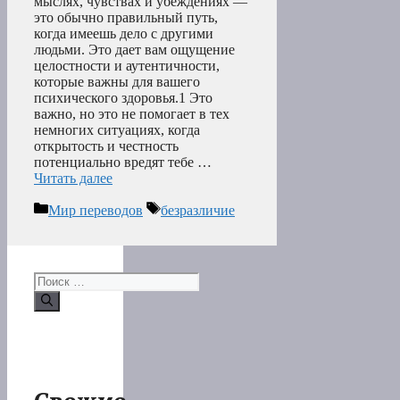
мыслях, чувствах и убеждениях —
это обычно правильный путь,
когда имеешь дело с другими
людьми. Это дает вам ощущение
целостности и аутентичности,
которые важны для вашего
психического здоровья.1 Это
важно, но это не помогает в тех
немногих ситуациях, когда
открытость и честность
потенциально вредят тебе …
Читать далее
Рубрики
Метки
Мир переводов
безразличие
Поиск: