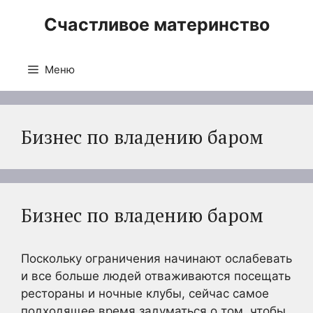
Перейти
Счастливое материнство
к
содержимому
Меню
Бизнес по владению баром
Бизнес по владению баром
Поскольку ограничения начинают ослабевать
и все больше людей отваживаются посещать
рестораны и ночные клубы, сейчас самое
подходящее время задуматься о том, чтобы