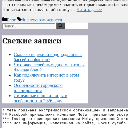
часто не хватает необходимых знаний, которые помогли бы ва
Попытка занять какую-либо нишу …
Читать далее
Рубрики
Метки
Блог
бизнес-возможности
Поиск:
Свежие записи
Сколько перекиси водорода лить в
бассейн и фонтан?
Что такое лечебно-медикаментозная
блокада боли?
Как подключить интернет в этом
году?
Особенности городского
планирования
Линеарные панели: виды и
особенности в 2026 году
* Meta признана экстремистской организацией и запрещена
** Facebook принадлежит компании Meta, признанной экстр
*** Instagram принадлежит компании Meta, признанной экс
**** Вся информация, изложенная на сайте, носит сугубо 