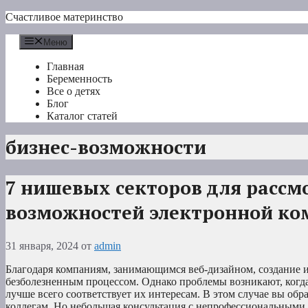
Перейти
Счастливое материнство
к
содержимому
Меню
Главная
Беременность
Все о детях
Блог
Каталог статей
бизнес-возможности
7 нишевых секторов для рассм
возможностей электронной к
31 января, 2024
от
admin
Благодаря компаниям, занимающимся веб-дизайном, создание и
безболезненным процессом. Однако проблемы возникают, когда
лучше всего соответствует их интересам. В этом случае вы об
коллегам. Но небольшая консультация с непрофессиональными 