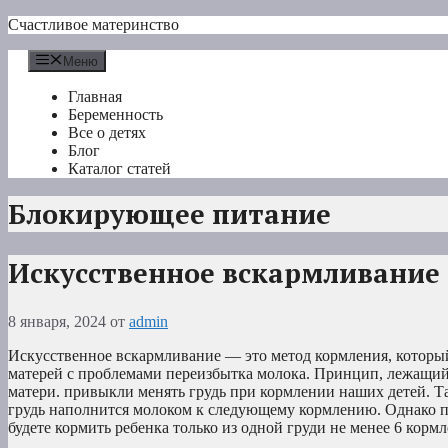
Перейти
Счастливое материнство
к
содержимому
Меню
Главная
Беременность
Все о детях
Блог
Каталог статей
Блокирующее питание
Искусственное вскармливание
8 января, 2024
от
admin
Искусственное вскармливание — это метод кормления, который
матерей с проблемами переизбытка молока. Принцип, лежащий 
матери. привыкли менять грудь при кормлении наших детей. Та
грудь наполнится молоком к следующему кормлению. Однако 
будете кормить ребенка только из одной груди не менее 6 кор