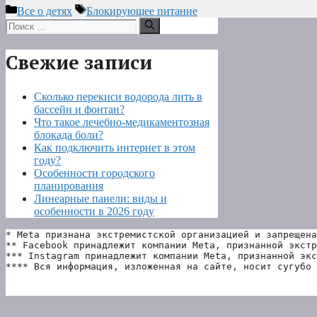
Рубрики
Метки
Все о детях
Блокирующее питание
Поиск:
Свежие записи
Сколько перекиси водорода лить в
бассейн и фонтан?
Что такое лечебно-медикаментозная
блокада боли?
Как подключить интернет в этом
году?
Особенности городского
планирования
Линеарные панели: виды и
особенности в 2026 году
* Meta признана экстремистской организацией и запрещена
** Facebook принадлежит компании Meta, признанной экстр
*** Instagram принадлежит компании Meta, признанной экс
**** Вся информация, изложенная на сайте, носит сугубо 