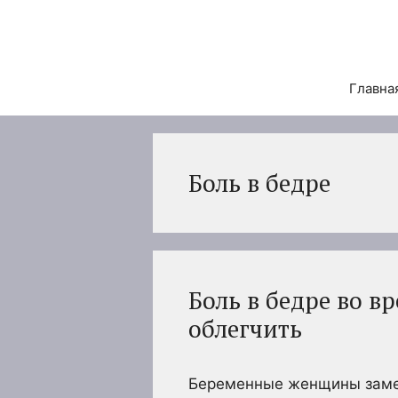
Перейти
к
содержимому
Главна
Боль в бедре
Боль в бедре во в
облегчить
Беременные женщины замет