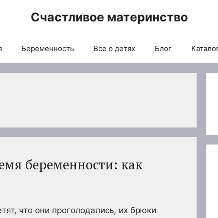
Счастливое материнство
я
Беременность
Все о детях
Блог
Каталог
ремя беременности: как
ят, что они проголодались, их брюки