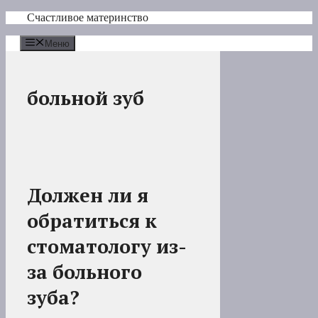
Перейти
Счастливое материнство
к
содержимому
Меню
больной зуб
Должен ли я
обратиться к
стоматологу из-
за больного
зуба?