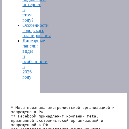
интернет
в
этом
году?
Особенности
городского
планирования
Линеарные
панели:
виды
и
особенности
в
2026
году
* Meta признана экстремистской организацией и 
запрещена в РФ
** Facebook принадлежит компании Meta, 
признанной экстремистской организацией и 
запрещенной в РФ