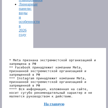
Линеарные
панели:
виды
и
особенности
в
2026
году
* Meta признана экстремистской организацией и 
запрещена в РФ
** Facebook принадлежит компании Meta, 
признанной экстремистской организацией и 
запрещенной в РФ
*** Instagram принадлежит компании Meta, 
признанной экстремистской организацией и 
запрещенной в РФ 
**** Вся информация, изложенная на сайте, 
носит сугубо рекомендательный характер и не 
является руководством к действию.
На главную