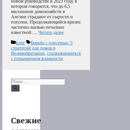
новом руководстве в 2023 году, в
котором говорится, что до 6,5
миллионов домохозяйств в
Англии страдают от сырости и
плесени. Продолжающийся кризис
частично вызван печально
известной …
Читать далее
Рубрики
Метки
Блог
Борьба с плесенью: 5
стратегий для домов в
Великобритании
,
сталкивающихся
с повышением влажности
Поиск:
Свежие