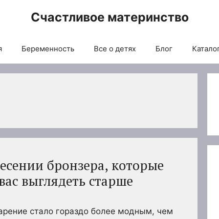
Счастливое материнство
я
Беременность
Все о детях
Блог
Каталог
есении бронзера, которые
вас выглядеть старше
арение стало гораздо более модным, чем