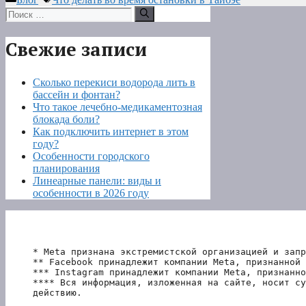
Поиск:
Свежие записи
Сколько перекиси водорода лить в
бассейн и фонтан?
Что такое лечебно-медикаментозная
блокада боли?
Как подключить интернет в этом
году?
Особенности городского
планирования
Линеарные панели: виды и
особенности в 2026 году
* Meta признана экстремистской организацией и запр
** Facebook принадлежит компании Meta, признанной 
*** Instagram принадлежит компании Meta, признанно
**** Вся информация, изложенная на сайте, носит су
действию.