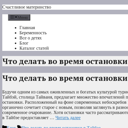
Перейти
Счастливое материнство
к
содержимому
Меню
Главная
Беременность
Все о детях
Блог
Каталог статей
Что делать во время остановки
Что делать во время остановки
Будучи одним из самых оживленных и богатых культурой тури
Тайбэй, столица Тайваня, предлагает множество впечатлений 
остановки. Расположенный на фоне современных небоскребов
органично сочетает старое с новым, позволяя заглянуть в разно
современное очарование. Хотя остановки часто рассматриваютс
в Тайбэе предоставляет …
Читать далее
Рубрики
Метки
Блог
Что делать во время остановки в Тайбэе