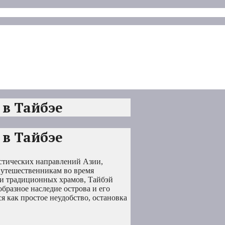
 в Тайбэе
 в Тайбэе
стических направлений Азии,
путешественникам во время
 и традиционных храмов, Тайбэй
образное наследие острова и его
я как простое неудобство, остановка