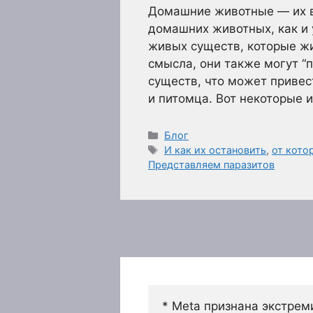
Домашние животные — их вс
домашних животных, как и у
живых существ, которые жив
смысла, они также могут “
существ, что может привес
и питомца. Вот некоторые 
Рубрики
Блог
Метки
И как их остановить
,
от кото
Представляем паразитов
* Meta признана экстрем