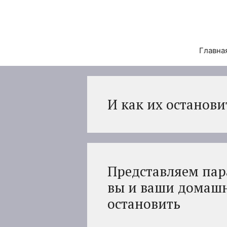
Перейти
к
содержимому
Главна
И как их останови
Представляем пара
вы и ваши домашн
остановить