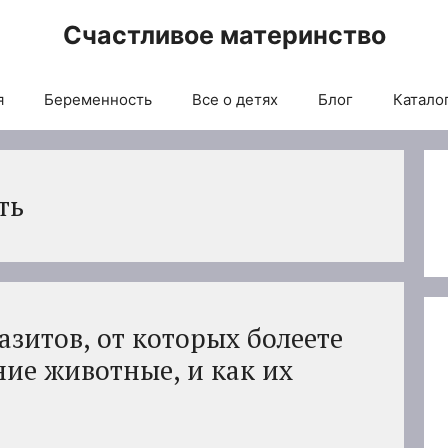
Счастливое материнство
я
Беременность
Все о детях
Блог
Каталог
ть
зитов, от которых болеете
ие животные, и как их