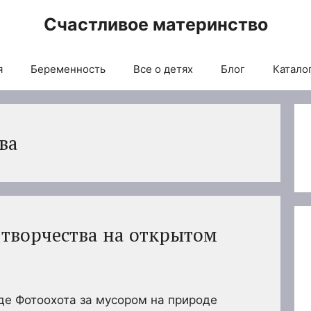
Счастливое материнство
я
Беременность
Все о детях
Блог
Каталог
ва
 творчества на открытом
де Фотоохота за мусором на природе