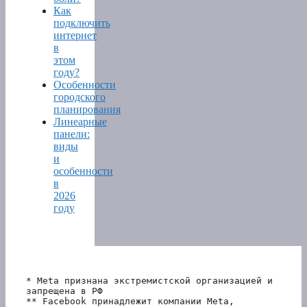
Как
подключить
интернет
в
этом
году?
Особенности
городского
планирования
Линеарные
панели:
виды
и
особенности
в
2026
году
* Meta признана экстремистской организацией и 
запрещена в РФ
** Facebook принадлежит компании Meta, 