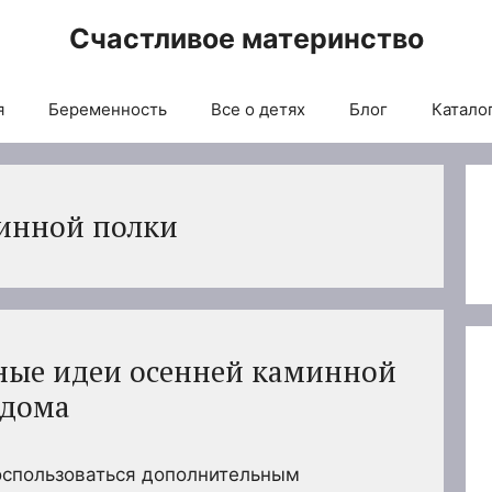
Счастливое материнство
я
Беременность
Все о детях
Блог
Каталог
инной полки
ные идеи осенней каминной
 дома
оспользоваться дополнительным