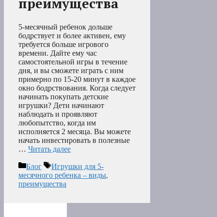
преимущества
5-месячный ребенок дольше
бодрствует и более активен, ему
требуется больше игрового
времени. Дайте ему час
самостоятельной игры в течение
дня, и вы сможете играть с ним
примерно по 15-20 минут в каждое
окно бодрствования. Когда следует
начинать покупать детские
игрушки? Дети начинают
наблюдать и проявляют
любопытство, когда им
исполняется 2 месяца. Вы можете
начать инвестировать в полезные
…
Читать далее
Рубрики
Метки
Блог
Игрушки для 5-
месячного ребенка – виды
,
преимущества