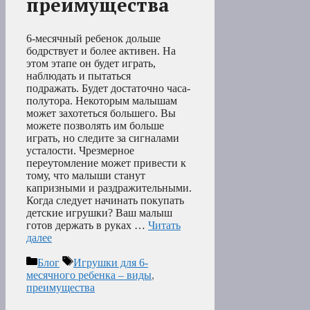
преимущества
6-месячный ребенок дольше
бодрствует и более активен. На
этом этапе он будет играть,
наблюдать и пытаться
подражать. Будет достаточно часа-
полутора. Некоторым малышам
может захотеться большего. Вы
можете позволять им больше
играть, но следите за сигналами
усталости. Чрезмерное
переутомление может привести к
тому, что малыши станут
капризными и раздражительными.
Когда следует начинать покупать
детские игрушки? Ваш малыш
готов держать в руках …
Читать
далее
Рубрики
Метки
Блог
Игрушки для 6-
месячного ребенка – виды
,
преимущества