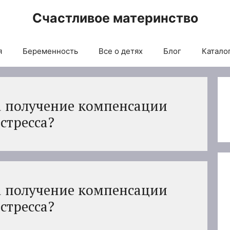
Счастливое материнство
я
Беременность
Все о детях
Блог
Каталог
а получение компенсации
стресса?
а получение компенсации
стресса?