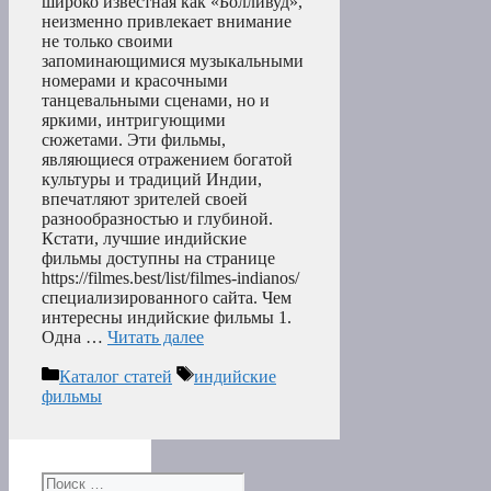
широко известная как «Болливуд»,
неизменно привлекает внимание
не только своими
запоминающимися музыкальными
номерами и красочными
танцевальными сценами, но и
яркими, интригующими
сюжетами. Эти фильмы,
являющиеся отражением богатой
культуры и традиций Индии,
впечатляют зрителей своей
разнообразностью и глубиной.
Кстати, лучшие индийские
фильмы доступны на странице
https://filmes.best/list/filmes-indianos/
специализированного сайта. Чем
интересны индийские фильмы 1.
Одна …
Читать далее
Рубрики
Метки
Каталог статей
индийские
фильмы
Поиск: