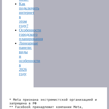
Как
подключить
интернет
в
этом
году?
Особенности
городского
планирования
Линеарные
панели:
виды
и
особенности
в
2026
году
* Meta признана экстремистской организацией и 
запрещена в РФ
** Facebook принадлежит компании Meta, 