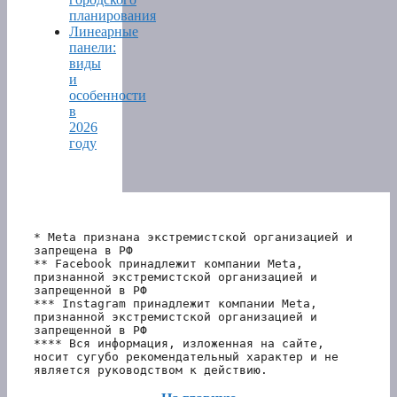
планирования
Линеарные
панели:
виды
и
особенности
в
2026
году
* Meta признана экстремистской организацией и 
запрещена в РФ
** Facebook принадлежит компании Meta, 
признанной экстремистской организацией и 
запрещенной в РФ
*** Instagram принадлежит компании Meta, 
признанной экстремистской организацией и 
запрещенной в РФ 
**** Вся информация, изложенная на сайте, 
носит сугубо рекомендательный характер и не 
является руководством к действию.