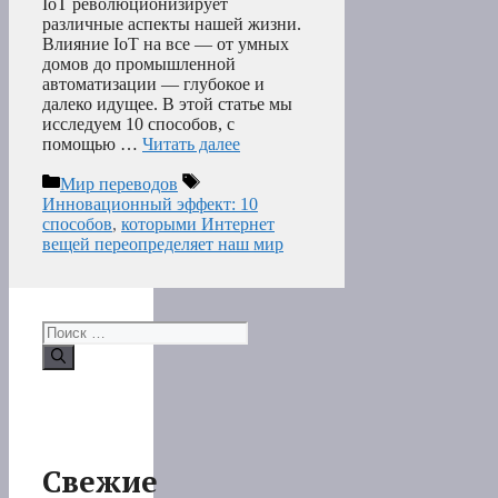
IoT революционизирует
различные аспекты нашей жизни.
Влияние IoT на все — от умных
домов до промышленной
автоматизации — глубокое и
далеко идущее. В этой статье мы
исследуем 10 способов, с
помощью …
Читать далее
Рубрики
Метки
Мир переводов
Инновационный эффект: 10
способов
,
которыми Интернет
вещей переопределяет наш мир
Поиск:
Свежие