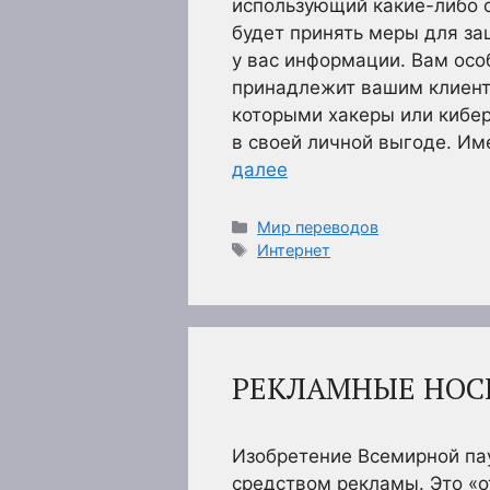
использующий какие-либо 
будет принять меры для з
у вас информации. Вам осо
принадлежит вашим клиент
которыми хакеры или кибе
в своей личной выгоде. Им
далее
Рубрики
Мир переводов
Метки
Интернет
РЕКЛАМНЫЕ НОС
Изобретение Всемирной па
средством рекламы. Это «о