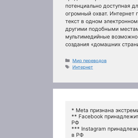
потенциально доступная дл
огромный охват. Интернет 
текст в одном электронном
другими подобными местам
мультимедийные возможнос
создания «домашних стран
Рубрики
Мир переводов
Метки
Интернет
* Meta признана экстрем
** Facebook принадлежит
РФ
*** Instagram принадлеж
в РФ 