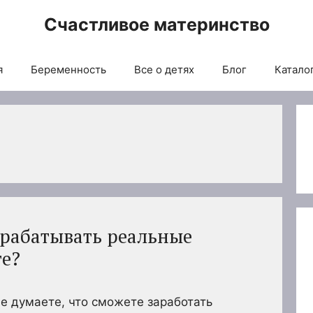
Счастливое материнство
я
Беременность
Все о детях
Блог
Каталог
арабатывать реальные
те?
ще думаете, что сможете заработать