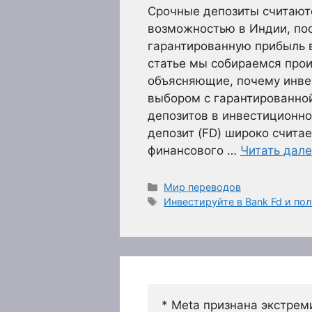
Срочные депозиты считают
возможностью в Индии, пос
гарантированную прибыль в
статье мы собираемся про
объясняющие, почему инве
выбором с гарантированно
депозитов в инвестиционн
депозит (FD) широко счита
финансового …
Читать дал
Рубрики
Мир переводов
Метки
Инвестируйте в Bank Fd и по
* Meta признана экстрем